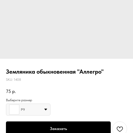
Земляника обыкновенная "Аллегро"
SKU:
1408
75
р.
Выберите размер
Р9
Заказать