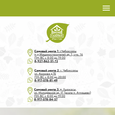
Садовый центр 1:
г.Чебоксары
п-д Машиностроителей зд. 1, стр. 16
ПН-ВС с 8:00 до 19:00
8-927-862-51-72
Садовый центр 2
: г. Чебоксары
ул. Ахазова д.1Б
ПН-ВС с 8:00 до 20:00
8-917-078-81-49
Садовый центр 3
: д. Хыркасы,
ул. Молодёжная зд. 1Г (возле п. Атлашево)
ПН-ВС с 8:00 до 19:00
8-917-078-84-57