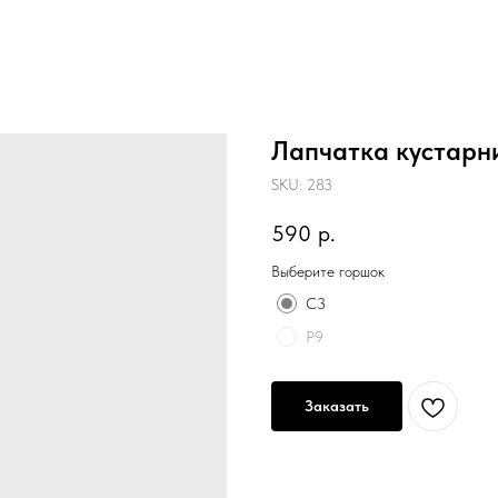
Лапчатка кустарн
SKU:
283
590
р.
Выберите горшок
С3
Р9
Заказать