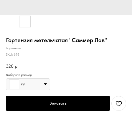
Гортензия метельчатая "Саммер Лав"
Гортензия
SKU:
695
320
р.
Выберите размер
Р9
Заказать