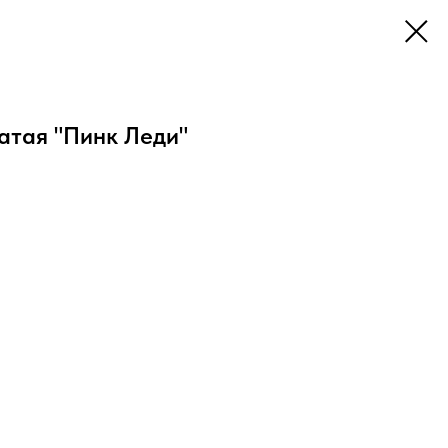
атая "Пинк Леди"