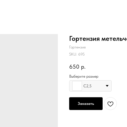
Гортензия метельч
Гортензия
SKU:
695
650
р.
Выберите размер
C2,5
Заказать