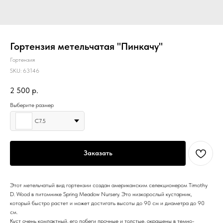
Гортензия метельчатая "Пинкачу"
Гортензия
SKU:
63146
2 500
р.
Выберите размер
С7.5
Заказать
Этот метельчатый вид гортензии создан американским селекционером Timothy
D. Wood в питомнике Spring Meadow Nursery. Это низкорослый кустарник,
который быстро растет и может достигать высоты до 90 см и диаметра до 90
см.
Куст очень компактный, его побеги прочные и толстые, окрашены в темно-