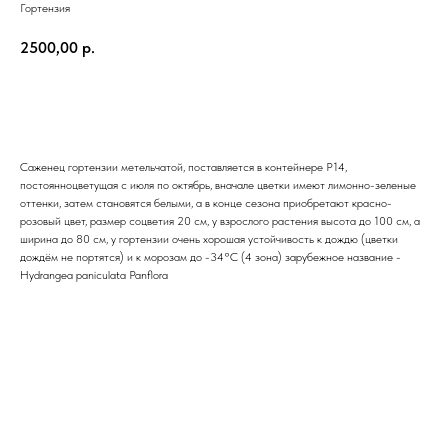
Гортензия
2500,00
р.
Заказать
Саженец гортензии метельчатой, поставляется в контейнере P14,
постоянноцветущая с июля по октябрь, вначале цветки имеют лимонно-зеленые
оттенки, затем становятся белыми, а в конце сезона приобретают красно-
розовый цвет, размер соцветия 20 см, у взрослого растения высота до 100 см, а
ширина до 80 см, у гортензии очень хорошая устойчивость к дождю (цветки
дождём не портятся) и к морозам до -34°C (4 зона) зарубежное название -
Hydrangea paniculata Panflora