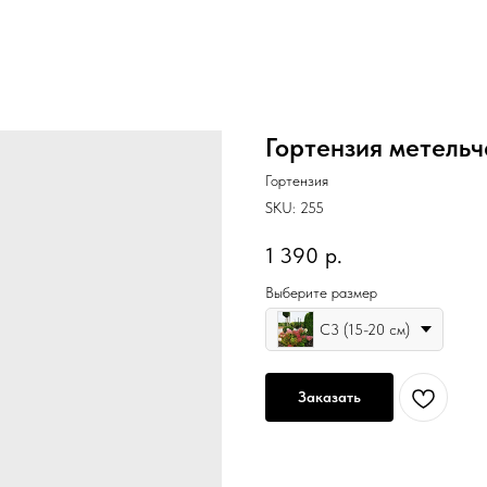
Гортензия метельч
Гортензия
SKU:
255
1 390
р.
Выберите размер
С3 (15-20 см)
Заказать