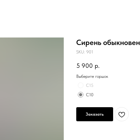
Сирень обыкновен
SKU:
901
5 900
р.
Выберите горшок
C15
С10
Заказать