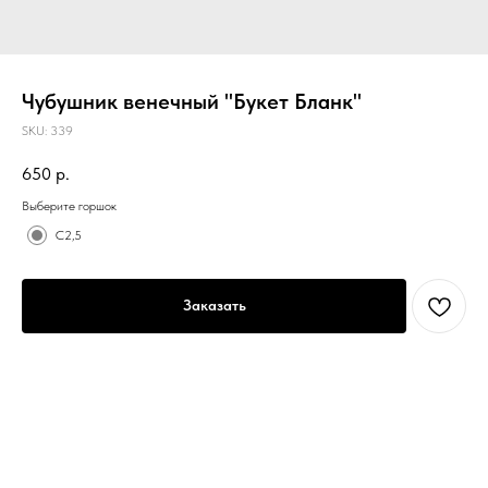
Чубушник венечный "Букет Бланк"
SKU:
339
650
р.
Выберите горшок
C2,5
Заказать