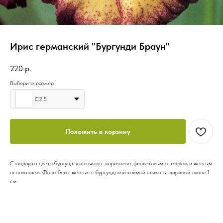
Ирис германский "Бургунди Браун"
220
р.
Выберите размер
C2,5
Положить в корзину
Стандарты цвета бургундского вина с коричнево-фиолетовым оттенком и жёлтым
основанием. Фолы бело-жёлтые с бургундской каймой пликаты шириной около 1
см.