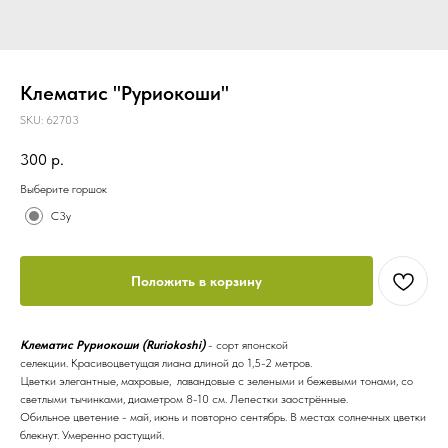
Клематис "Руриокоши"
SKU:
62703
300
р.
Выберите горшок
С3у
Положить в корзину
Клематис Руриокоши (Ruriokoshi)
- сорт японской
селекции. Красивоцветущая лиана длиной до 1,5-2 метров.
Цветки элегантные, махровые, лавандовые с зелеными и бежевыми тонами, со
светлыми тычинками, диаметром 8-10 см. Лепестки заострённые.
Обильное цветение - май, июнь и повторно сентябрь. В местах солнечных цветки
блекнут. Умеренно растущий.