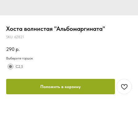
Хоста волнистая "Альбомаргината"
SKU:
62821
290
р.
Выберите горшок
С2,5
Положить в корзину