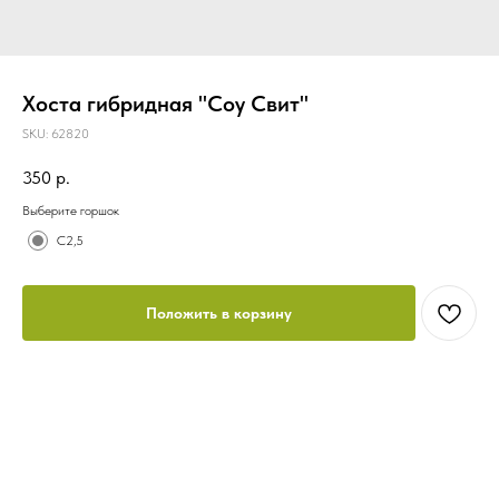
Хоста гибридная "Соу Свит"
SKU:
62820
350
р.
Выберите горшок
С2,5
Положить в корзину