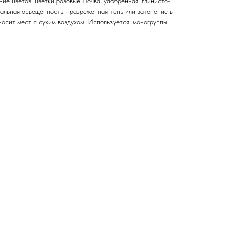
ие цветов: цветки розовые Почва: удобренная, глинисто-
альная освещенность - разреженная тень или затенение в
осит мест с сухим воздухом. Используется: моногруппы,