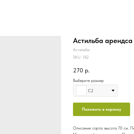
Астильба арендса
Астильба
SKU:
182
270
р.
Выберите размер
C2
Положить в корзину
Описание сорта: высота 70 см. Пе