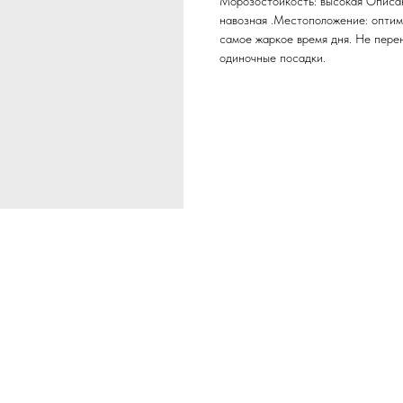
Морозостойкость: высокая Описан
навозная .Местоположение: оптим
самое жаркое время дня. Не перен
одиночные посадки.