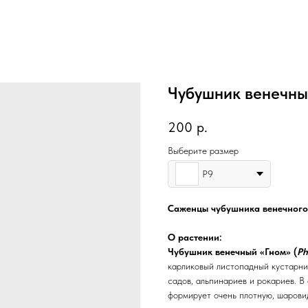
Чубушник венечны
200
р.
Выберите размер
Р9
Саженцы чубушника венечного
О растении:
Чубушник венечный «Гном» (
Ph
карликовый листопадный кустарни
садов, альпинариев и рокариев. В
формирует очень плотную, шарови