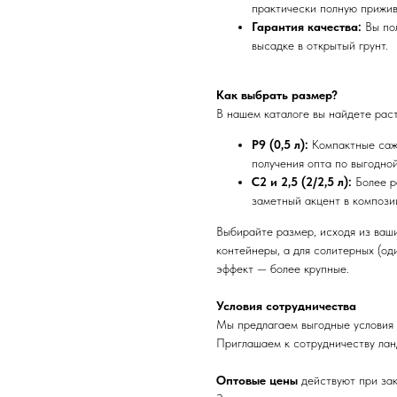
практически полную прижив
Гарантия качества:
Вы пол
высадке в открытый грунт.
Как выбрать размер?
В нашем каталоге вы найдете раст
Р9 (0,5 л):
Компактные саже
получения опта по выгодной
С2 и 2,5 (2/2,5 л):
Более р
заметный акцент в компози
Выбирайте размер, исходя из ваши
контейнеры, а для солитерных (о
эффект — более крупные.
Условия сотрудничества
Мы предлагаем выгодные условия к
Приглашаем к сотрудничеству лан
Оптовые цены
действуют при за