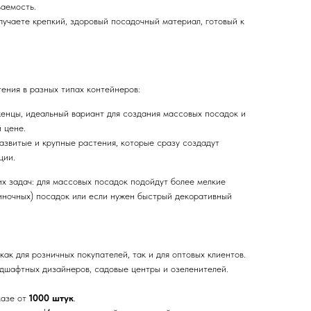
аемость.
учаете крепкий, здоровый посадочный материал, готовый к
ения в разных типах контейнеров:
нцы, идеальный вариант для создания массовых посадок и
 цене.
азвитые и крупные растения, которые сразу создадут
ции.
х задач: для массовых посадок подойдут более мелкие
диночных) посадок или если нужен быстрый декоративный
ак для розничных покупателей, так и для оптовых клиентов.
дшафтных дизайнеров, садовые центры и озеленителей.
казе от
1000 штук
.