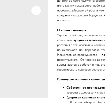
ценится за свою мелкую, сизоват
июне кустик покрывается небольш
ароматом. Медленный рост и ком
создания низкорослых бордюров, 
посадках.
О наших саженцах
Украсьте свой сад или ландшафтн
саженцами
чубушник венечный
растения в технологичных контейн
приживаемость при пересадке, так
Наше главное преимущество —
по
перекупщиками. От черенка до го
выращивается с заботой и под ст
гарантировать сортовое соответст
Преимущества наших саженце
Собственное производст
уверены в здоровье и силе 
Здоровая корневая сист
(ЗКС) в контейнерах. Это 