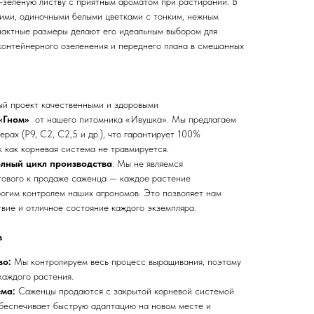
о-зелёную листву с приятным ароматом при растирании. В
ими, одиночными белыми цветками с тонким, нежным
пактные размеры делают его идеальным выбором для
контейнерного озеленения и переднего плана в смешанных
ый проект качественными и здоровыми
 «Гном»
от нашего питомника «Ивушка». Мы предлагаем
ерах (Р9, С2, С2,5 и др.), что гарантирует 100%
 как корневая система не травмируется.
лный цикл производства
. Мы не являемся
тового к продаже саженца — каждое растение
рогим контролем наших агрономов. Это позволяет нам
вие и отличное состояние каждого экземпляра.
в
во:
Мы контролируем весь процесс выращивания, поэтому
каждого растения.
ема:
Саженцы продаются с закрытой корневой системой
обеспечивает быструю адаптацию на новом месте и