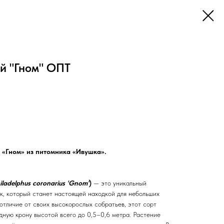
й "Гном" ОПТ
 «Гном» из питомника «Ивушка».
iladelphus coronarius 'Gnom'
)
— это уникальный
к, который станет настоящей находкой для небольших
 отличие от своих высокорослых собратьев, этот сорт
дную крону высотой всего до 0,5–0,6 метра. Растение