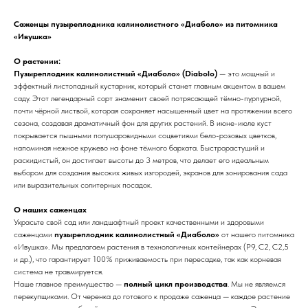
Саженцы пузыреплодника калинолистного «Диаболо» из питомника
«Ивушка»
О растении:
Пузыреплодник калинолистный «Диаболо» (Diabolo)
— это мощный и
эффектный листопадный кустарник, который станет главным акцентом в вашем
саду. Этот легендарный сорт знаменит своей потрясающей тёмно-пурпурной,
почти чёрной листвой, которая сохраняет насыщенный цвет на протяжении всего
сезона, создавая драматичный фон для других растений. В июне-июле куст
покрывается пышными полушаровидными соцветиями бело-розовых цветков,
напоминая нежное кружево на фоне тёмного бархата. Быстрорастущий и
раскидистый, он достигает высоты до 3 метров, что делает его идеальным
выбором для создания высоких живых изгородей, экранов для зонирования сада
или выразительных солитерных посадок.
О наших саженцах
Украсьте свой сад или ландшафтный проект качественными и здоровыми
саженцами
пузыреплодник калинолистный «Диаболо»
от нашего питомника
«Ивушка». Мы предлагаем растения в технологичных контейнерах (Р9, С2, С2,5
и др.), что гарантирует 100% приживаемость при пересадке, так как корневая
система не травмируется.
Наше главное преимущество —
полный цикл производства
. Мы не являемся
перекупщиками. От черенка до готового к продаже саженца — каждое растение