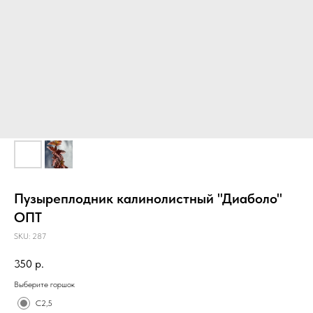
Пузыреплодник калинолистный "Диаболо"
ОПТ
SKU:
287
350
р.
Выберите горшок
C2,5