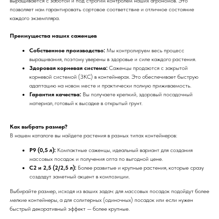
выращивается с заботой и под строгим контролем наших агрономов. Это
позволяет нам гарантировать сортовое соответствие и отличное состояние
каждого экземпляра.
Преимущества наших саженцев
Собственное производство:
Мы контролируем весь процесс
выращивания, поэтому уверены в здоровье и силе каждого растения.
Здоровая корневая система:
Саженцы продаются с закрытой
корневой системой (ЗКС) в контейнерах. Это обеспечивает быструю
адаптацию на новом месте и практически полную приживаемость.
Гарантия качества:
Вы получаете крепкий, здоровый посадочный
материал, готовый к высадке в открытый грунт.
Как выбрать размер?
В нашем каталоге вы найдете растения в разных типах контейнеров:
Р9 (0,5 л):
Компактные саженцы, идеальный вариант для создания
массовых посадок и получения опта по выгодной цене.
С2 и 2,5 (2/2,5 л):
Более развитые и крупные растения, которые сразу
создадут заметный акцент в композиции.
Выбирайте размер, исходя из ваших задач: для массовых посадок подойдут более
мелкие контейнеры, а для солитерных (одиночных) посадок или если нужен
быстрый декоративный эффект — более крупные.