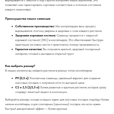
выращивается с заботой и под строгим контролем наших агрономов. Это
позволяет нам гарантировать сортовое соответствие и отличное состояние
каждого экземпляра.
Преимущества наших саженцев
Собственное производство:
Мы контролируем весь процесс
выращивания, поэтому уверены в здоровье и силе каждого растения.
Здоровая корневая система:
Саженцы продаются с закрытой
корневой системой (ЗКС) в контейнерах. Это обеспечивает быструю
адаптацию на новом месте и практически полную приживаемость.
Гарантия качества:
Вы получаете крепкий, здоровый посадочный
материал, готовый к высадке в открытый грунт.
Как выбрать размер?
В нашем каталоге вы найдете растения в разных типах контейнеров:
Р9 (0,5 л):
Компактные саженцы, идеальный вариант для создания
массовых посадок и получения опта по выгодной цене.
С2 и 2,5 (2/2,5 л):
Более развитые и крупные растения, которые сразу
создадут заметный акцент в композиции.
Выбирайте размер, исходя из ваших задач: для массовых посадок подойдут более
мелкие контейнеры, а для солитерных (одиночных) посадок или если нужен
быстрый декоративный эффект — более крупные.