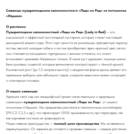
Саженцы пузыреплодника калинолистного «Леди ин Ред» из питомника
«Ивушка»
О растении:
Пузыреплодник калинолистный «Леди ин Ред» (Lady in Red)
— это
изысканный и эффектный листопадный кустарник, который станет настоящей
жемчужиной вашего сада. Этот сорт ценится за уникальную трёхцветную окраску
листвы: весной молодые побеги и листья приобретают ярко-красный цвет, летом
они становятся насыщенно-пурпурными с винным оттенком, а к осени
вспыхивают оранжево-багряными тонами. В июне куст украшают пышные шапки
бело-розовых соцветий, которые великолепно контрастируют с тёмной кроной.
Компактный рост (до 1,5 метров в высоту) и аккуратная форма кроны делают его
идеальным выбором для небольших садов, создания невысоких живых изгородей
и солитерных посадок.
О наших саженцах
Украсьте свой сад или ландшафтный проект качественными и здоровыми
саженцами
пузыреплодник калинолистный «Леди ин Ред»
от нашего
питомника «Ивушка». Мы предлагаем растения в технологичных контейнерах
(Р9, С2, С2,5 и др.), что гарантирует 100% приживаемость при пересадке, так
как корневая система не травмируется.
Наше главное преимущество —
полный цикл производства
. Мы не являемся
перекупщиками. От черенка до готового к продаже саженца — каждое растение