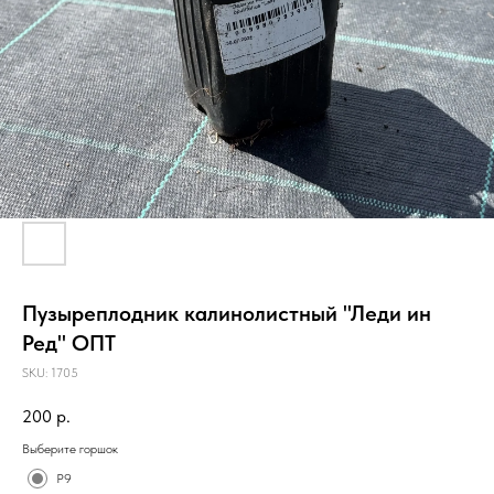
Пузыреплодник калинолистный "Леди ин
Ред" ОПТ
SKU:
1705
200
р.
Выберите горшок
Р9