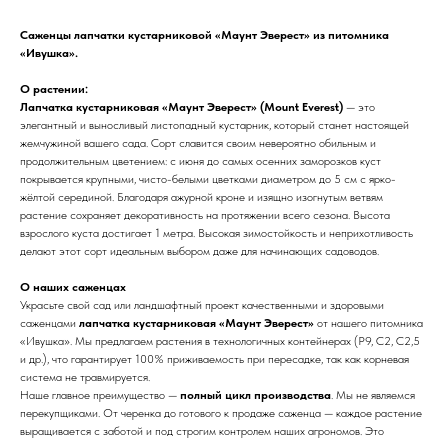
Саженцы лапчатки кустарниковой «Маунт Эверест» из питомника
«Ивушка».
О растении:
Лапчатка кустарниковая «Маунт Эверест» (Mount Everest)
— это
элегантный и выносливый листопадный кустарник, который станет настоящей
жемчужиной вашего сада. Сорт славится своим невероятно обильным и
продолжительным цветением: с июня до самых осенних заморозков куст
покрывается крупными, чисто-белыми цветками диаметром до 5 см с ярко-
жёлтой серединой. Благодаря ажурной кроне и изящно изогнутым ветвям
растение сохраняет декоративность на протяжении всего сезона. Высота
взрослого куста достигает 1 метра. Высокая зимостойкость и неприхотливость
делают этот сорт идеальным выбором даже для начинающих садоводов.
О наших саженцах
Украсьте свой сад или ландшафтный проект качественными и здоровыми
саженцами
лапчатка кустарниковая «Маунт Эверест»
от нашего питомника
«Ивушка». Мы предлагаем растения в технологичных контейнерах (Р9, С2, С2,5
и др.), что гарантирует 100% приживаемость при пересадке, так как корневая
система не травмируется.
Наше главное преимущество —
полный цикл производства
. Мы не являемся
перекупщиками. От черенка до готового к продаже саженца — каждое растение
выращивается с заботой и под строгим контролем наших агрономов. Это