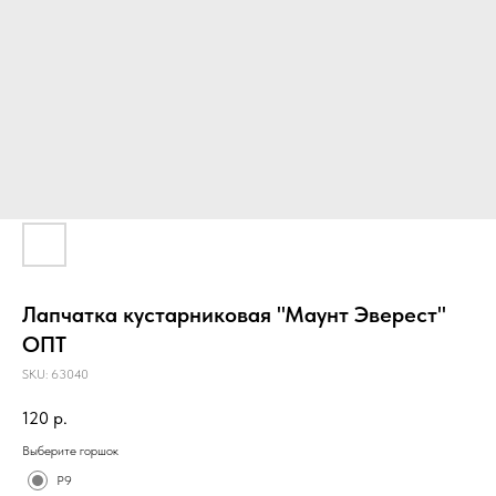
Лапчатка кустарниковая "Маунт Эверест"
ОПТ
SKU:
63040
120
р.
Выберите горшок
Р9