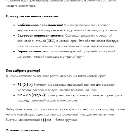
позволяет нам гарантировать сортовое соответствие и отличное состояние
каждого экземпляра.
Преимущества наших саженцев
Собственное производство:
Мы контролируем весь процесс
выращивания, поэтому уверены в здоровье и силе каждого растения.
Здоровая корневая система:
Саженцы продаются с закрытой
корневой системой (ЗКС) в контейнерах. Это обеспечивает быструю
адаптацию на новом месте и практически полную приживаемость.
Гарантия качества:
Вы получаете крепкий, здоровый посадочный
материал, готовый к высадке в открытый грунт.
Как выбрать размер?
В нашем каталоге вы найдете растения в разных типах контейнеров:
Р9 (0,5 л):
Компактные саженцы, идеальный вариант для создания
массовых посадок и получения опта по выгодной цене.
С2 и 2,5 (2/2,5 л):
Более развитые и крупные растения, которые сразу
создадут заметный акцент в композиции.
Выбирайте размер, исходя из ваших задач: для массовых посадок подойдут более
мелкие контейнеры, а для солитерных (одиночных) посадок или если нужен
быстрый декоративный эффект — более крупные.
Условия сотрудничества