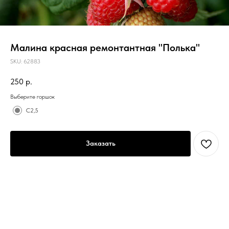
Малина красная ремонтантная "Полька"
SKU:
62883
250
р.
Выберите горшок
С2,5
Заказать