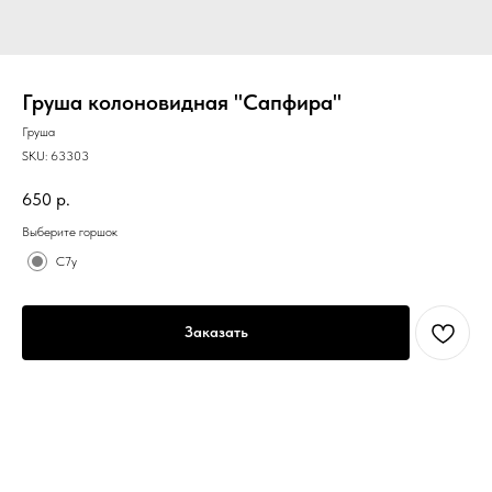
Груша колоновидная "Сапфира"
Груша
SKU:
63303
650
р.
Выберите горшок
С7у
Заказать