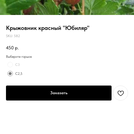
Крыжовник красный "Юбиляр"
SKU:
582
450
р.
Выберите горшок
С3
C2,5
Заказать