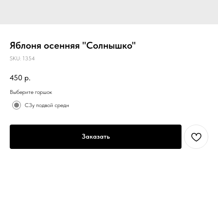
Яблоня осенняя "Солнышко"
SKU:
1354
450
р.
Выберите горшок
С3у подвой средн
Заказать