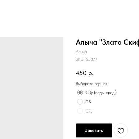
Алыча "Злато Ски
Алыча
SKU:
63077
450
р.
Выберите горшок
С3у (подв. сред.)
C5
C7у
Заказать