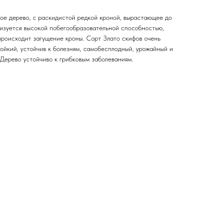
ое дерево, с раскидистой редкой кроной, вырастающее до
ризуется высокой побегообразовательной способностью,
происходит загущение кроны. Сорт Злато скифов очень
ойкий, устойчив к болезням, самобесплодный, урожайный и
 Дерево устойчиво к грибковым заболеваниям.