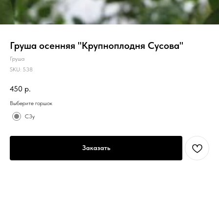
Груша осенняя "Крупноплодня Сусова"
Груша
SKU:
538
450
р.
Выберите горшок
С3у
Заказать