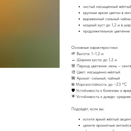
чистый насыщенный жёлтый
крупные яркие цветки в анг
выраженный сильный чайны
мощный куст до 1,2 м в ши
продолжительное цветение 
Основные характеристики:
🌱 Высота: 1–1,2 м
↔️ Ширина куста: до 1,2 м
🌸 Период цветения: июнь – сент
🎨 Цвет: насыщенно-жёлтый
🌺 Аромат: сильный, чайный
❄️ Морозостойкость: до −23 °C
🛡 Устойчивость к болезням и вре
☔ Устойчивость к дождю: средняя
Подойдёт, если вы:
хотите яркий жёлтый акцен
цените ароматные английс