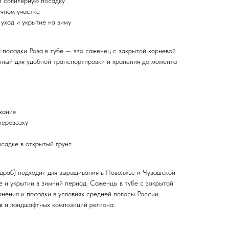
и солитерную посадку
чном участке
 уход и укрытие на зиму
 посадки Роза в тубе — это саженец с закрытой корневой
нный для удобной транспортировки и хранения до момента
хания
перевозку
садке в открытый грунт
(шраб) подходит для выращивания в Поволжье и Чувашской
е и укрытии в зимний период. Саженцы в тубе с закрытой
анения и посадки в условиях средней полосы России.
в и ландшафтных композиций региона.