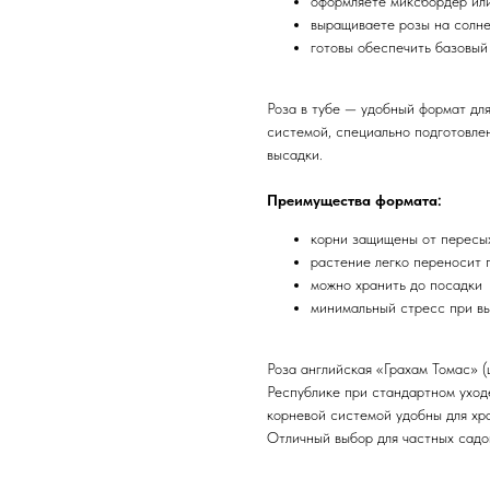
оформляете миксбордер ил
выращиваете розы на солне
готовы обеспечить базовый
Роза в тубе — удобный формат для
системой, специально подготовле
высадки.
Преимущества формата:
корни защищены от пересы
растение легко переносит 
можно хранить до посадки
минимальный стресс при вы
Роза английская «Грахам Томас» 
Республике при стандартном уход
корневой системой удобны для хр
Отличный выбор для частных садо