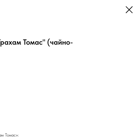
Грахам Томас" (чайно-
ам Томас»: