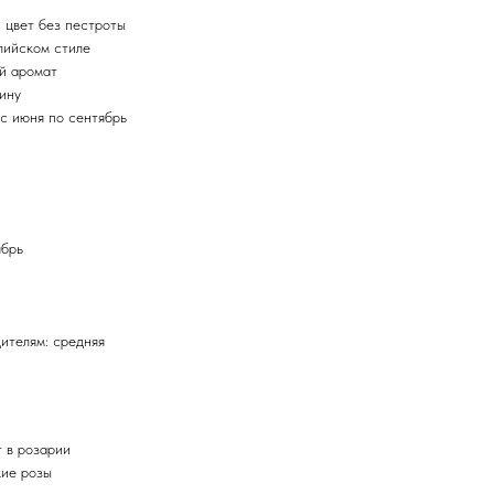
 цвет без пестроты
лийском стиле
й аромат
рину
с июня по сентябрь
ябрь
дителям: средняя
т в розарии
кие розы