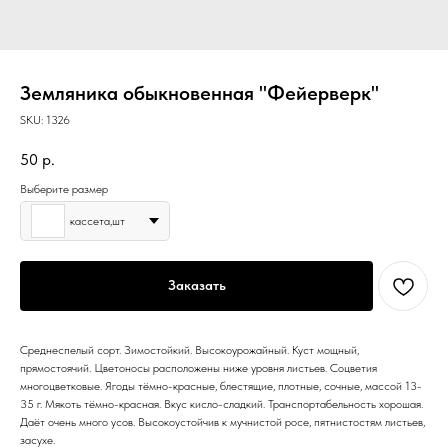
Земляника обыкновенная "Фейерверк"
SKU:
1326
50
р.
Выберите размер
кассета,шт
Заказать
Среднеспелый сорт. Зимостойкий. Высокоурожайный. Куст мощный,
прямостоячий. Цветоносы расположены ниже уровня листьев. Соцветия
многоцветковые. Ягоды тёмно-красные, блестящие, плотные, сочные, массой 13-
35 г. Мякоть тёмно-красная. Вкус кисло-сладкий. Транспортабельность хорошая.
Даёт очень много усов. Высокоустойчив к мучнистой росе, пятнистостям листьев,
засухе.