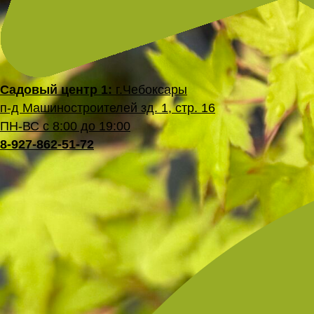
Садовый центр 1:
г.Чебоксары
п-д Машиностроителей зд. 1, стр. 16
ПН-ВС с 8:00 до 19:00
8-927-862-51-72