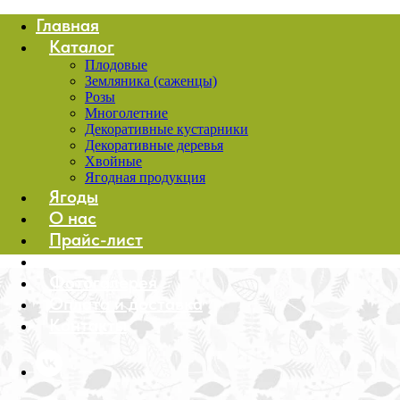
Главная
Каталог
Плодовые
Земляника (саженцы)
Розы
Многолетние
Декоративные кустарники
Декоративные деревья
Хвойные
Ягодная продукция
Ягоды
О нас
Прайс-лист
Оптовым клиентам
Фотогалерея
Оплата и доставка
Контакты